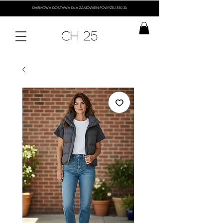
DARMOWA DOSTAWA DLA ZAMÓWIEŃ POWYŻEJ 350 ZŁ