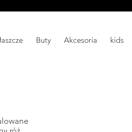
Płaszcze
Buty
Akcesoria
kids
gulowane
ny róż