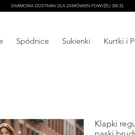
DARMOWA DOSTAWA DLA ZAMÓWIEŃ POWYŻEJ 350 ZŁ
e
Spódnice
Sukienki
Kurtki i 
Klapki re
paski,brud