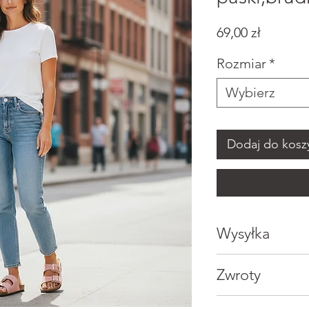
Cena
69,00 zł
Rozmiar
*
Wybierz
Dodaj do kosz
Wysyłka
Zwroty
InPost Paczko
2-3 dni robocz
Zwrot online