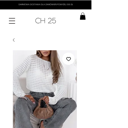
DARMOWA DOSTAWA DLA ZAMÓWIEŃ POWYŻEJ 350 ZŁ