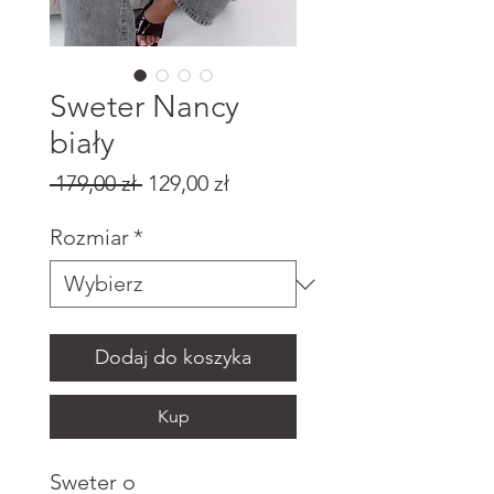
Sweter Nancy
biały
Regularna
Cena
 179,00 zł 
129,00 zł
cena
Rabatowa
Rozmiar
*
Dodaj do koszyka
Kup
Sweter o