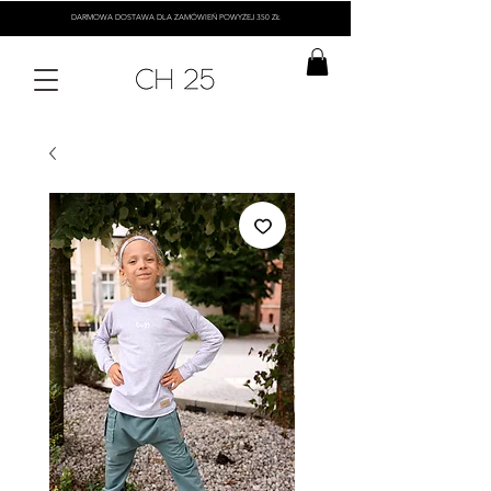
DARMOWA DOSTAWA DLA ZAMÓWIEŃ POWYŻEJ 350 ZŁ