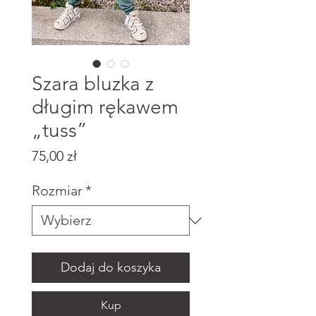
Szara bluzka z
długim rękawem
„tuss”
Cena
75,00 zł
Rozmiar
*
Dodaj do koszyka
Kup