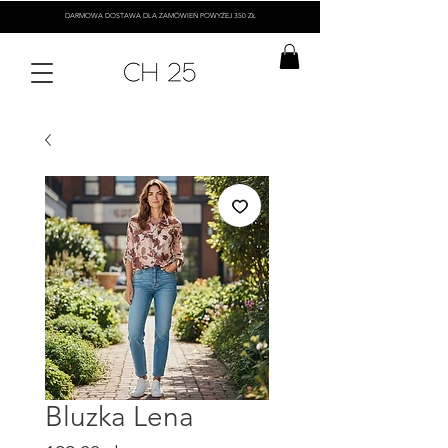
DARMOWA DOSTAWA DLA ZAMÓWIEŃ POWYŻEJ 350 ZŁ
Bluzka Lena