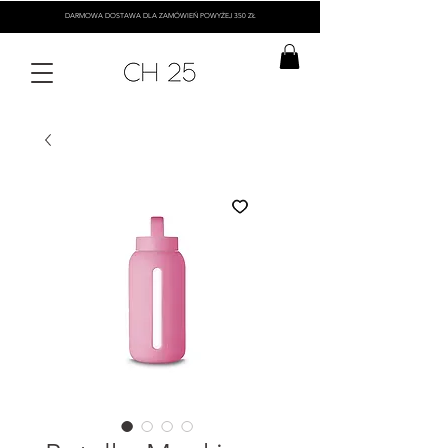
DARMOWA DOSTAWA DLA ZAMÓWIEŃ POWYŻEJ 350 ZŁ