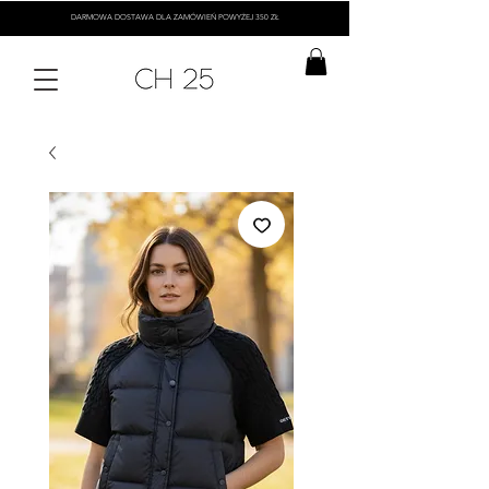
DARMOWA DOSTAWA DLA ZAMÓWIEŃ POWYŻEJ 350 ZŁ