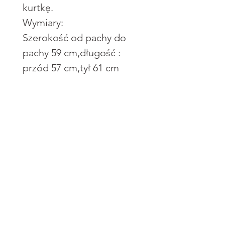
kurtkę.
Wymiary:
Szerokość od pachy do
pachy 59 cm,długość :
przód 57 cm,tył 61 cm
Wysyłka
Zwroty
InPost Paczkomat®
2-3 dni robocze
Zwrot online
Informacje o
15,00 zł
Produkt należy odesłać
produkcie
do 14 dni roboczych od
Skład:
dnia otrzymania
100% poliester
Kurier In-Post
zamówienia, wraz z