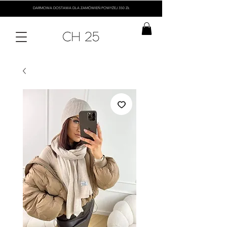
DARMOWA DOSTAWA DLA ZAMÓWIEŃ POWYŻEJ 350 ZŁ