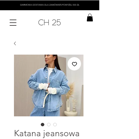
DARMOWA DOSTAWA DLA ZAMÓWIEŃ POWYŻEJ 350 ZŁ
Katana jeansowa