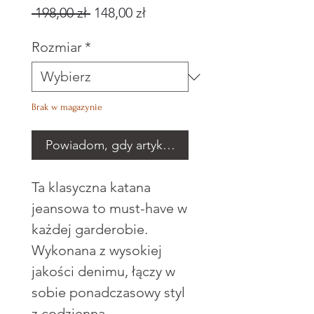
Regularna
Cena
 198,00 zł 
148,00 zł
cena
Rabatowa
Rozmiar
*
Brak w magazynie
Powiadom, gdy artykuł będzie dostępny
Ta klasyczna katana
jeansowa to must-have w
każdej garderobie.
Wykonana z wysokiej
jakości denimu, łączy w
sobie ponadczasowy styl
z codzienną