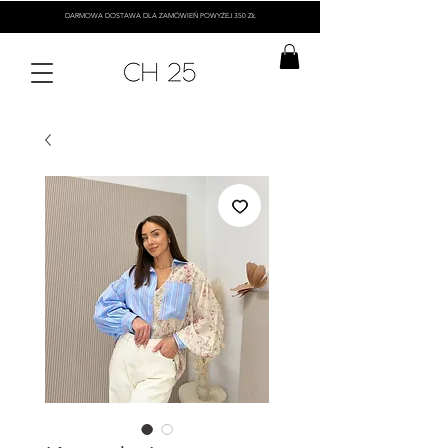
DARMOWA DOSTAWA DLA ZAMÓWIEŃ POWYŻEJ 350 ZŁ