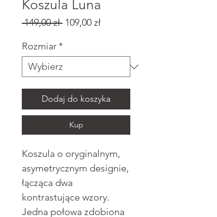
Koszula Luna
Regularna
Cena
 149,00 zł 
109,00 zł
cena
Rabatowa
Rozmiar
*
Dodaj do koszyka
Kup
Koszula o oryginalnym,
asymetrycznym designie,
łącząca dwa
kontrastujące wzory.
Jedna połowa zdobiona