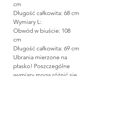
cm
Długość całkowita: 68 cm
Wymiary L:
Obwód w biuście: 108
cm
Długość całkowita: 69 cm
Ubrania mierzone na
płasko! Poszczególne
wymiary mogą różnić się
+/- 2 cm.
Wysyłka
Zwroty
InPost Paczkomat®