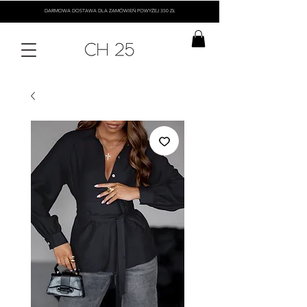
DARMOWA DOSTAWA DLA ZAMÓWIEŃ POWYŻEJ 350 ZŁ