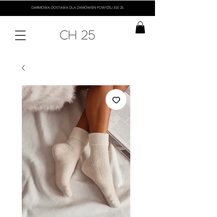
DARMOWA DOSTAWA DLA ZAMÓWIEŃ POWYŻEJ 350 ZŁ