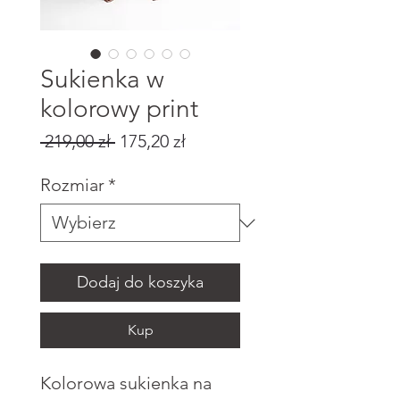
Sukienka w
kolorowy print
Regularna
Cena
 219,00 zł 
175,20 zł
cena
Rabatowa
Rozmiar
*
Dodaj do koszyka
Kup
Kolorowa sukienka na