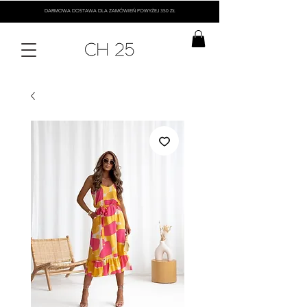
DARMOWA DOSTAWA DLA ZAMÓWIEŃ POWYŻEJ 350 ZŁ