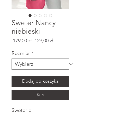
Sweter Nancy
niebieski
Regularna
Cena
 179,00 zł 
129,00 zł
cena
Rabatowa
Rozmiar
*
Dodaj do koszyka
Kup
Sweter o