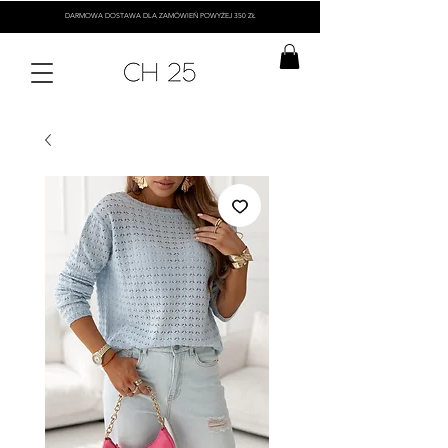
DARMOWA DOSTAWA DLA ZAMÓWIEŃ POWYŻEJ 350 ZŁ