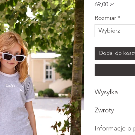
Cena
69,00 zł
Rozmiar
*
Wybierz
Dodaj do kosz
Wysyłka
Zwroty
InPost Paczko
2-3 dni robocz
Zwrot online
Informacje o 
15,00 zł
Produkt należy