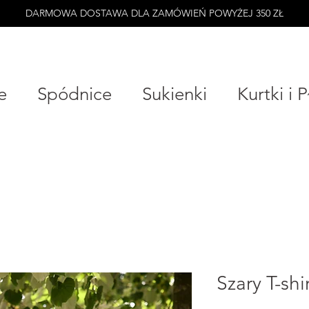
DARMOWA DOSTAWA DLA ZAMÓWIEŃ POWYŻEJ 350 ZŁ
e
Spódnice
Sukienki
Kurtki i 
Szary T-shi