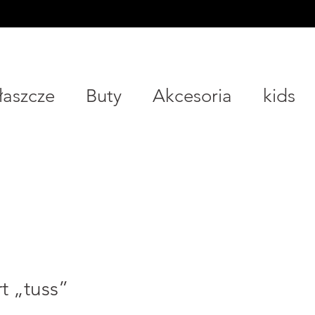
Płaszcze
Buty
Akcesoria
kids
rt „tuss”