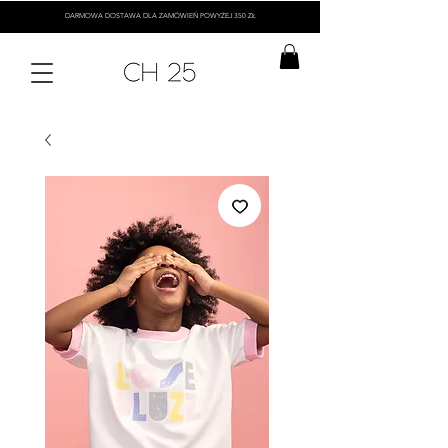
DARMOWA DOSTAWA DLA ZAMÓWIEŃ POWYŻEJ 350 ZŁ