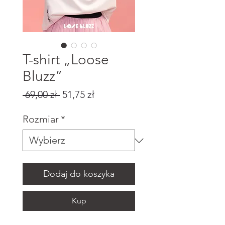
T-shirt „Loose
Bluzz”
Regularna
Cena
 69,00 zł 
51,75 zł
cena
Rabatowa
Rozmiar
*
Dodaj do koszyka
Kup